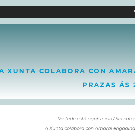
A XUNTA COLABORA CON AMAR
PRAZAS ÁS 
Vostede está aquí: Inicio
Sin cate
A Xunta colabora con Amarai engadindo