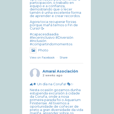
participación, o traballo en
equipo e a confianza,
demostrando que o lecer
tamén é unha excelente forma
de aprender e crear recordos.
Agora toca recuperar forzas
porque mañá temos o Fin de
Curso! 🥳
#capacesdiaadia
#lecerinclusivo #Diversión
#Inclusión
#compartindomomentos
Photo
View on Facebook
·
Share
Amarai Asociación
2 weeks ago
🌊🐠 Un día na Coruña! 🎭✨
Nesta ocasión gozamos dunha
estupenda excursión á cidade
da Coruña, onde a nosa
primeira parada foi o Aquarium
Finisterrae. Alí tivemos a
oportunidade de coñecer de
preto a gran diversidade da vida
mariña, aprender sobre os