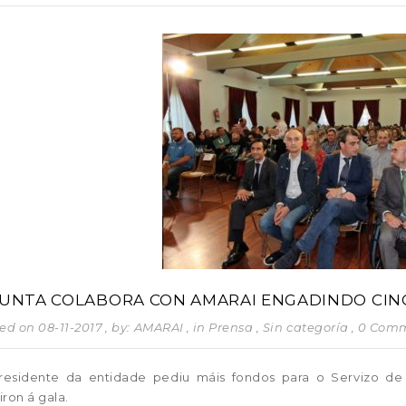
XUNTA COLABORA CON AMARAI ENGADINDO CINC
ed on 08-11-2017
, by: AMARAI
, in
Prensa
,
Sin categoría
, 0 Com
residente da entidade pediu máis fondos para o Servizo de
tiron á gala.