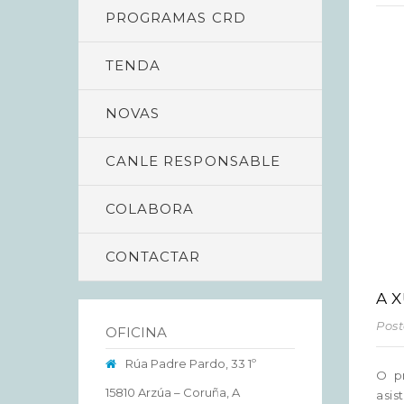
PROGRAMAS CRD
TENDA
NOVAS
CANLE RESPONSABLE
COLABORA
CONTACTAR
A 
Post
OFICINA
Rúa Padre Pardo, 33 1º
O p
15810 Arzúa – Coruña, A
asis