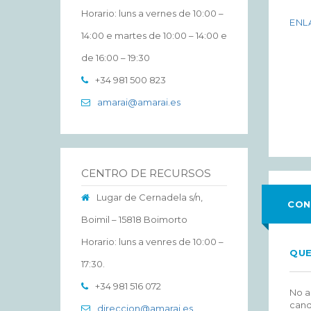
Horario: luns a vernes de 10:00 –
ENL
14:00 e martes de 10:00 – 14:00 e
de 16:00 – 19:30
+34 981 500 823
amarai@amarai.es
CENTRO DE RECURSOS
Lugar de Cernadela s/n,
CON
Boimil – 15818 Boimorto
Horario: luns a venres de 10:00 –
QU
17:30.
+34 981 516 072
No a
cand
direccion@amarai.es