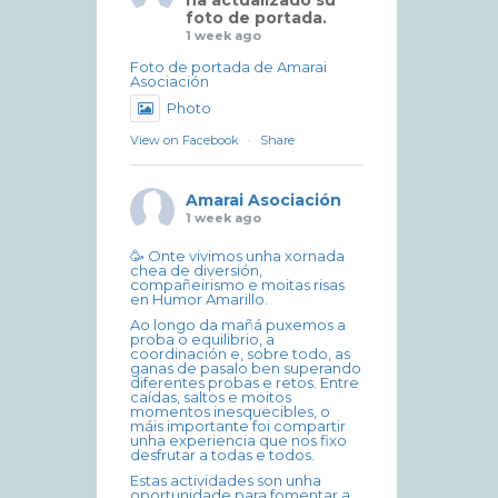
ha actualizado su
foto de portada.
1 week ago
Foto de portada de Amarai
Asociación
Photo
View on Facebook
·
Share
Amarai Asociación
1 week ago
🥳 Onte vivimos unha xornada
chea de diversión,
compañeirismo e moitas risas
en Humor Amarillo.
Ao longo da mañá puxemos a
proba o equilibrio, a
coordinación e, sobre todo, as
ganas de pasalo ben superando
diferentes probas e retos. Entre
caídas, saltos e moitos
momentos inesquecibles, o
máis importante foi compartir
unha experiencia que nos fixo
desfrutar a todas e todos.
Estas actividades son unha
oportunidade para fomentar a