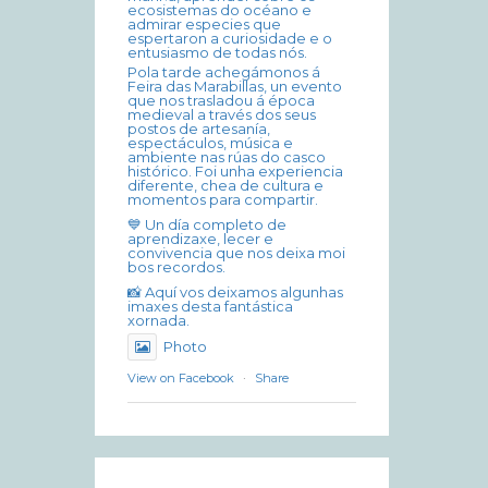
ecosistemas do océano e
admirar especies que
espertaron a curiosidade e o
entusiasmo de todas nós.
Pola tarde achegámonos á
Feira das Marabillas, un evento
que nos trasladou á época
medieval a través dos seus
postos de artesanía,
espectáculos, música e
ambiente nas rúas do casco
histórico. Foi unha experiencia
diferente, chea de cultura e
momentos para compartir.
💙 Un día completo de
aprendizaxe, lecer e
convivencia que nos deixa moi
bos recordos.
📸 Aquí vos deixamos algunhas
imaxes desta fantástica
xornada.
Photo
View on Facebook
·
Share