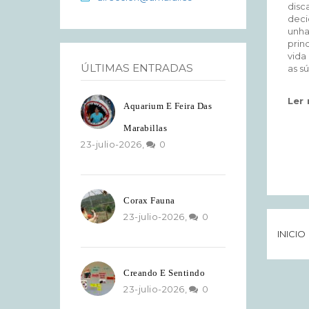
disc
deci
unha
prin
vida
ÚLTIMAS ENTRADAS
as sú
Ler
Aquarium E Feira Das
Marabillas
23-julio-2026,
0
Corax Fauna
23-julio-2026,
0
INICIO
Creando E Sentindo
23-julio-2026,
0