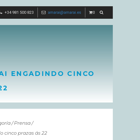
+34 981 500 823
amarai@amarai.es
0
AI ENGADINDO CINCO
22
goría
Prensa
 cinco prazas ás 22