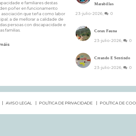
apacidade e familiares destas
Marabillas
den poñer en funcionamento
23-julio-2026,
0
 asociación que teña como labor
cipal; a de mellorar a calidade de
 das persoas con discapacidade e
as familias.
Corax Fauna
23-julio-2026,
0
 máis
Creando E Sentindo
23-julio-2026,
0
AVISO LEGAL
POLÍTICA DE PRIVACIDADE
POLÍTICA DE COO