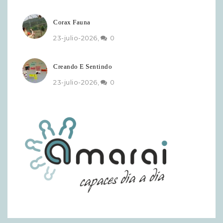
Corax Fauna
23-julio-2026,
0
Creando E Sentindo
23-julio-2026,
0