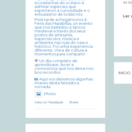
as sú
ecosistemas do océano e
admirar especies que
espertaron a curiosidade e o
entusiasmo de todas nós.
Ler
Pola tarde achegámonos á
Feira das Marabillas, un evento
que nos trasladou á época
medieval a través dos seus
postos de artesanía,
espectáculos, música e
ambiente nas rúas do casco
histórico. Foi unha experiencia
diferente, chea de cultura e
momentos para compartir.
💙 Un día completo de
aprendizaxe, lecer e
convivencia que nos deixa moi
bos recordos.
INICIO
📸 Aquí vos deixamos algunhas
imaxes desta fantástica
xornada.
Photo
View on Facebook
·
Share