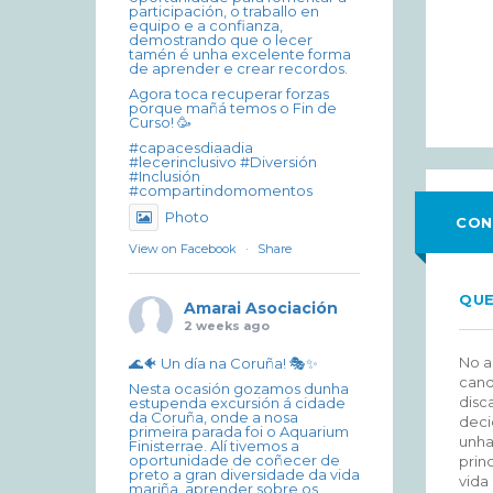
participación, o traballo en
equipo e a confianza,
demostrando que o lecer
tamén é unha excelente forma
de aprender e crear recordos.
Agora toca recuperar forzas
porque mañá temos o Fin de
Curso! 🥳
#capacesdiaadia
#lecerinclusivo #Diversión
#Inclusión
#compartindomomentos
Photo
CON
View on Facebook
·
Share
QU
Amarai Asociación
2 weeks ago
No a
🌊🐠 Un día na Coruña! 🎭✨
cand
Nesta ocasión gozamos dunha
disc
estupenda excursión á cidade
da Coruña, onde a nosa
deci
primeira parada foi o Aquarium
unha
Finisterrae. Alí tivemos a
oportunidade de coñecer de
prin
preto a gran diversidade da vida
vida
mariña, aprender sobre os