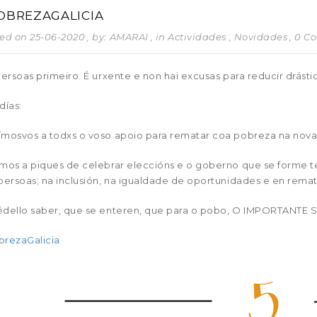
OBREZAGALICIA
ed on 25-06-2020
, by: AMARAI
, in
Actividades
,
Novidades
, 0 
persoas primeiro. É urxente e non hai excusas para reducir drást
días:
mosvos a todxs o voso apoio para rematar coa pobreza na nova l
mos a piques de celebrar eleccións e o goberno que se forme t
persoas; na inclusión, na igualdade de oportunidades e en rem
dello saber, que se enteren, que para o pobo, O IMPORTANTE 
brezaGalicia