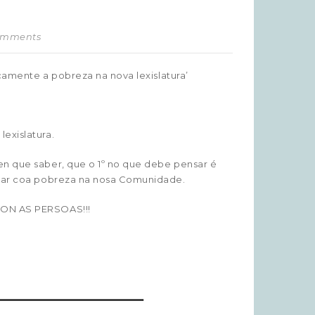
Comments
icamente a pobreza na nova lexislatura’
exislatura.
en que saber, que o 1º no que debe pensar é
atar coa pobreza na nosa Comunidade.
SON AS PERSOAS!!!