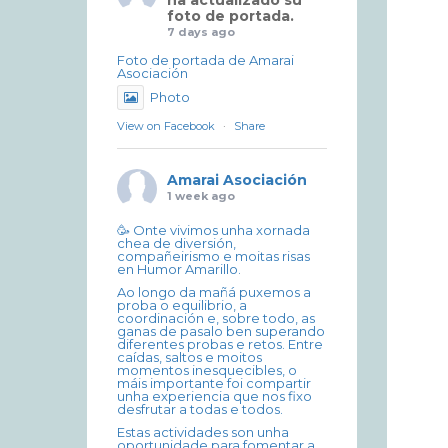
ha actualizado su
foto de portada.
7 days ago
Foto de portada de Amarai
Asociación
Photo
View on Facebook
·
Share
Amarai Asociación
1 week ago
🥳 Onte vivimos unha xornada
chea de diversión,
compañeirismo e moitas risas
en Humor Amarillo.
Ao longo da mañá puxemos a
proba o equilibrio, a
coordinación e, sobre todo, as
ganas de pasalo ben superando
diferentes probas e retos. Entre
caídas, saltos e moitos
momentos inesquecibles, o
máis importante foi compartir
unha experiencia que nos fixo
desfrutar a todas e todos.
Estas actividades son unha
oportunidade para fomentar a