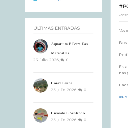
#P
Post
ÚLTIMAS ENTRADAS
‘As 
Bos 
Aquarium E Feira Das
Marabillas
Pedí
23-julio-2026,
0
Esta
nas 
Corax Fauna
Facé
23-julio-2026,
0
#
Po
Creando E Sentindo
23-julio-2026,
0