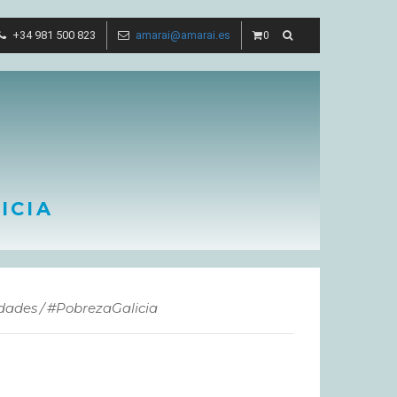
+34 981 500 823
amarai@amarai.es
0
ICIA
idades
#PobrezaGalicia