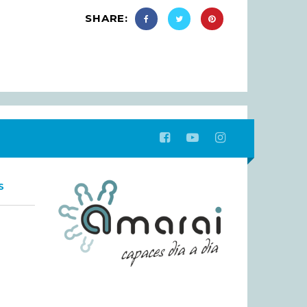
SHARE:
S