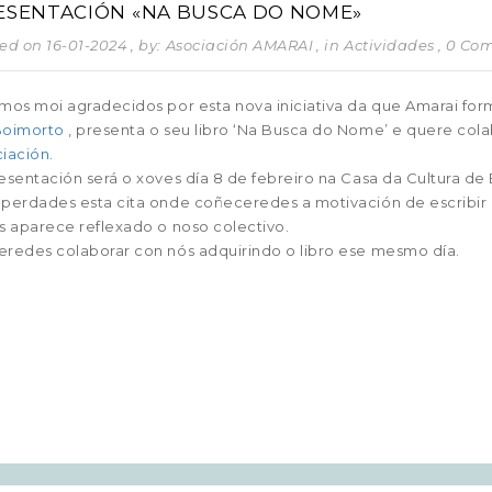
ESENTACIÓN «NA BUSCA DO NOME»
ed on 16-01-2024
, by: Asociación AMARAI
, in
Actividades
, 0 Co
mos moi agradecidos por esta nova iniciativa da que Amarai fo
Boimorto
, presenta o seu libro ‘Na Busca do Nome’ e quere co
iación
.
esentación será o xoves día 8 de febreiro na Casa da Cultura de B
perdades esta cita onde coñeceredes a motivación de escribir u
s aparece reflexado o noso colectivo.
redes colaborar con nós adquirindo o libro ese mesmo día.