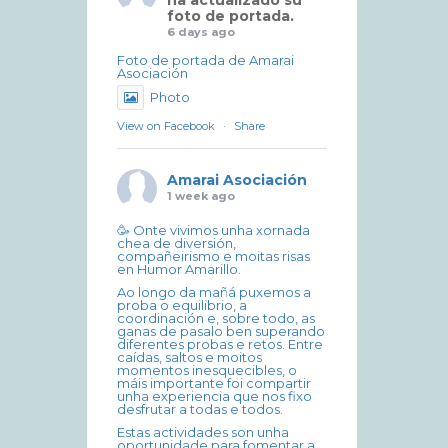
ha actualizado su
foto de portada.
6 days ago
Foto de portada de Amarai
Asociación
Photo
View on Facebook
·
Share
Amarai Asociación
1 week ago
🥳 Onte vivimos unha xornada
chea de diversión,
compañeirismo e moitas risas
en Humor Amarillo.
Ao longo da mañá puxemos a
proba o equilibrio, a
coordinación e, sobre todo, as
ganas de pasalo ben superando
diferentes probas e retos. Entre
caídas, saltos e moitos
momentos inesquecibles, o
máis importante foi compartir
unha experiencia que nos fixo
desfrutar a todas e todos.
Estas actividades son unha
oportunidade para fomentar a