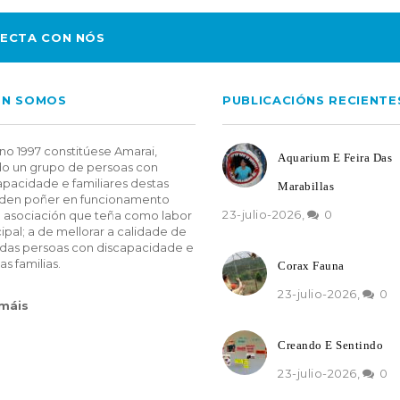
ECTA CON NÓS
EN SOMOS
PUBLICACIÓNS RECIENTE
no 1997 constitúese Amarai,
Aquarium E Feira Das
o un grupo de persoas con
apacidade e familiares destas
Marabillas
den poñer en funcionamento
23-julio-2026,
0
 asociación que teña como labor
cipal; a de mellorar a calidade de
 das persoas con discapacidade e
as familias.
Corax Fauna
23-julio-2026,
0
 máis
Creando E Sentindo
23-julio-2026,
0