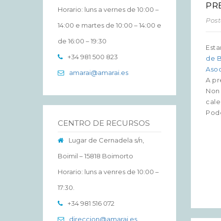
PR
Horario: luns a vernes de 10:00 –
Post
14:00 e martes de 10:00 – 14:00 e
de 16:00 – 19:30
Esta
+34 981 500 823
de 
Asoc
amarai@amarai.es
A pr
Non 
cale
Pode
CENTRO DE RECURSOS
Lugar de Cernadela s/n,
Boimil – 15818 Boimorto
Horario: luns a venres de 10:00 –
17:30.
+34 981 516 072
direccion@amarai.es