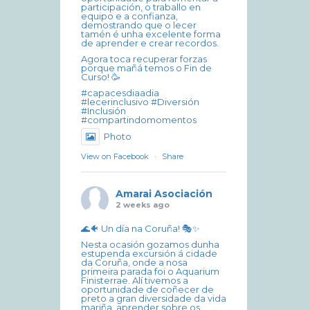
participación, o traballo en
equipo e a confianza,
demostrando que o lecer
tamén é unha excelente forma
de aprender e crear recordos.
Agora toca recuperar forzas
porque mañá temos o Fin de
Curso! 🥳
#capacesdiaadia
#lecerinclusivo #Diversión
#Inclusión
#compartindomomentos
Photo
View on Facebook
·
Share
Amarai Asociación
2 weeks ago
🌊🐠 Un día na Coruña! 🎭✨
Nesta ocasión gozamos dunha
estupenda excursión á cidade
da Coruña, onde a nosa
primeira parada foi o Aquarium
Finisterrae. Alí tivemos a
oportunidade de coñecer de
preto a gran diversidade da vida
mariña, aprender sobre os