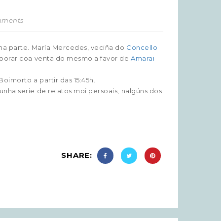
mments
rma parte. María Mercedes, veciña do
Concello
laborar coa venta do mesmo a favor de
Amarai
oimorto a partir das 15:45h.
nha serie de relatos moi persoais, nalgúns dos
SHARE: