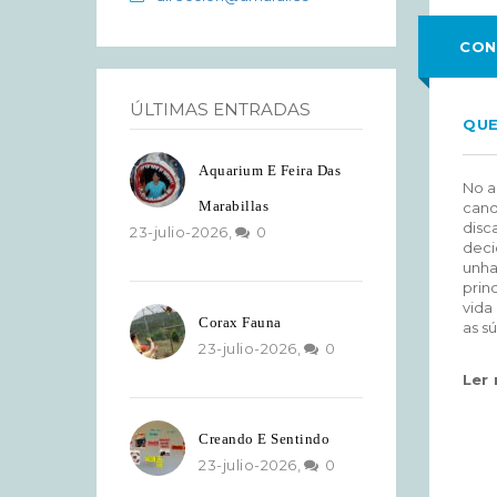
CON
ÚLTIMAS ENTRADAS
QU
Aquarium E Feira Das
No a
Marabillas
cand
disc
23-julio-2026,
0
deci
unha
prin
vida
Corax Fauna
as sú
23-julio-2026,
0
Ler
Creando E Sentindo
23-julio-2026,
0