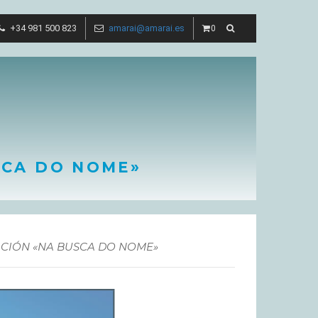
+34 981 500 823
amarai@amarai.es
0
SCA DO NOME»
CIÓN «NA BUSCA DO NOME»