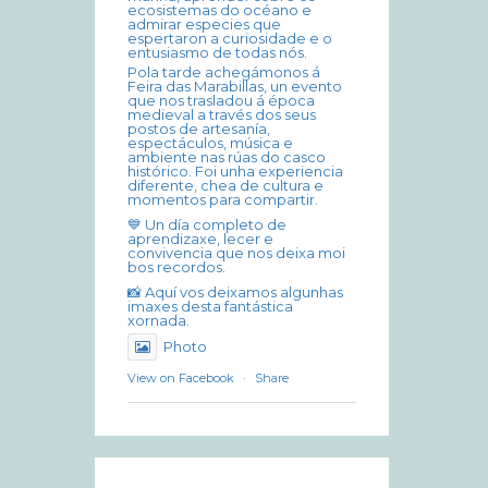
ecosistemas do océano e
admirar especies que
espertaron a curiosidade e o
entusiasmo de todas nós.
Pola tarde achegámonos á
Feira das Marabillas, un evento
que nos trasladou á época
medieval a través dos seus
postos de artesanía,
espectáculos, música e
ambiente nas rúas do casco
histórico. Foi unha experiencia
diferente, chea de cultura e
momentos para compartir.
💙 Un día completo de
aprendizaxe, lecer e
convivencia que nos deixa moi
bos recordos.
📸 Aquí vos deixamos algunhas
imaxes desta fantástica
xornada.
Photo
View on Facebook
·
Share