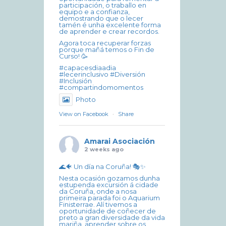
participación, o traballo en
equipo e a confianza,
demostrando que o lecer
tamén é unha excelente forma
de aprender e crear recordos.
Agora toca recuperar forzas
porque mañá temos o Fin de
Curso! 🥳
#capacesdiaadia
#lecerinclusivo #Diversión
#Inclusión
#compartindomomentos
Photo
View on Facebook
·
Share
Amarai Asociación
2 weeks ago
🌊🐠 Un día na Coruña! 🎭✨
Nesta ocasión gozamos dunha
estupenda excursión á cidade
da Coruña, onde a nosa
primeira parada foi o Aquarium
Finisterrae. Alí tivemos a
oportunidade de coñecer de
preto a gran diversidade da vida
mariña, aprender sobre os