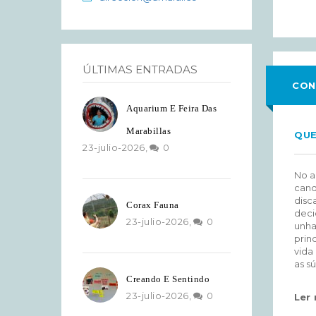
ÚLTIMAS ENTRADAS
CON
Aquarium E Feira Das
Marabillas
QU
23-julio-2026,
0
No a
cand
disc
Corax Fauna
deci
23-julio-2026,
0
unha
prin
vida
as sú
Creando E Sentindo
23-julio-2026,
0
Ler