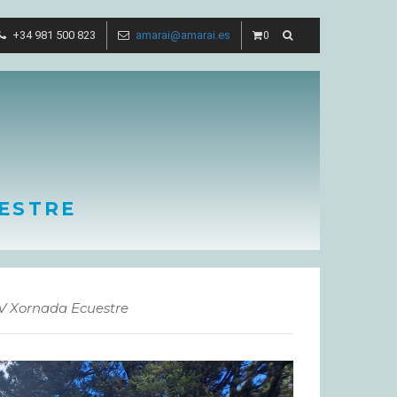
+34 981 500 823
amarai@amarai.es
0
ESTRE
V Xornada Ecuestre