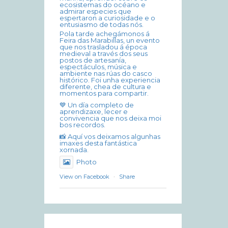
ecosistemas do océano e
admirar especies que
espertaron a curiosidade e o
entusiasmo de todas nós.
Pola tarde achegámonos á
Feira das Marabillas, un evento
que nos trasladou á época
medieval a través dos seus
postos de artesanía,
espectáculos, música e
ambiente nas rúas do casco
histórico. Foi unha experiencia
diferente, chea de cultura e
momentos para compartir.
💙 Un día completo de
aprendizaxe, lecer e
convivencia que nos deixa moi
bos recordos.
📸 Aquí vos deixamos algunhas
imaxes desta fantástica
xornada.
Photo
View on Facebook
·
Share