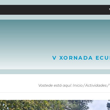
V XORNADA ECU
Vostede está aquí: Inicio
Actividades