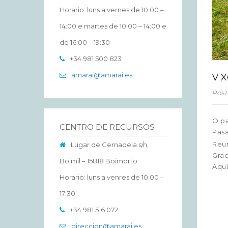
Horario: luns a vernes de 10:00 –
14:00 e martes de 10:00 – 14:00 e
de 16:00 – 19:30
+34 981 500 823
amarai@amarai.es
V 
Post
O pa
CENTRO DE RECURSOS
Pasa
Reun
Lugar de Cernadela s/n,
Grac
Boimil – 15818 Boimorto
Aquí
Horario: luns a venres de 10:00 –
17:30.
+34 981 516 072
direccion@amarai.es