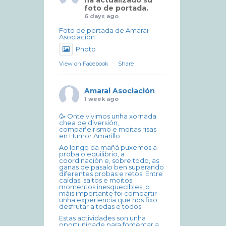
ha actualizado su
foto de portada.
6 days ago
Foto de portada de Amarai
Asociación
Photo
View on Facebook
·
Share
Amarai Asociación
1 week ago
🥳 Onte vivimos unha xornada
chea de diversión,
compañeirismo e moitas risas
en Humor Amarillo.
Ao longo da mañá puxemos a
proba o equilibrio, a
coordinación e, sobre todo, as
ganas de pasalo ben superando
diferentes probas e retos. Entre
caídas, saltos e moitos
momentos inesquecibles, o
máis importante foi compartir
unha experiencia que nos fixo
desfrutar a todas e todos.
Estas actividades son unha
oportunidade para fomentar a